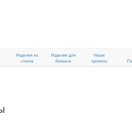
Изделия из
Изделия для
Наши
стекла
бизнеса
проекты
По
vious
ы