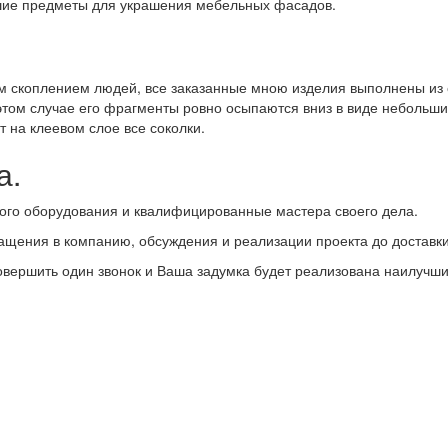
ьшие предметы для украшения мебельных фасадов.
м скоплением людей, все заказанные мною изделия выполнены из о
этом случае его фрагменты ровно осыпаются вниз в виде небольши
т на клеевом слое все соколки.
а.
ого оборудования и квалифицированные мастера своего дела.
ащения в компанию, обсуждения и реализации проекта до доставки 
совершить один звонок и Ваша задумка будет реализована наилучш