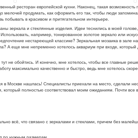
венный ресторан европейской кухни. Наконец, такая возможность п
 мелочей продумать, как оформить его так, чтобы люди запоминал
вь побывать в красивом и притягательном интерьере.
аны зеркала и стеклянные изделия. Идеи теснились в моей голове, 
е. Использовать, например, тонированное золотое зеркало или иску
предпочтение нестареющей классике? Зеркальная мозаика в зале на
ла? А еще мне непременно хотелось аквариум при входе, который 
т не обойтись. И конечно, мне хотелось, чтобы все главные реше
аботу максимально качественно и быстро, ведь мне хотелось скоре
ая в Москве нашлась! Специалисты приехали на место, сделали н
 который полностью соответствовал моим ожиданиям. Почти все в
ально всё, что связано с зеркалами и стеклами, причем без мале
ал по нужным размерам.