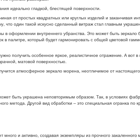
ния идеально гладкой, блестящей поверхности.
чиная от простых квадратных или круглых изделий и заканчивая и
у, что один такой искусно сделанный витраж стал главным украше
 в оформлении внутреннего убранства. Это может быть зеркало б
к в палитре, который будет гармонировать с общей цветовой гаммо
нужно получить особенное яркое, реалистичное отражение. А вот в
зрачной, матовой поверхностью.
олучится атмосферное зеркало морена, неотличимое от настоящего
жет быть украшена неповторимым образом. Так, в условиях фабри
ого метода. Другой вид обработки – это специальная огранка по 
 много и активно, создавая экземпляры из прочного закаленного 