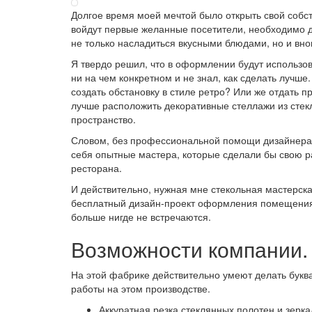
Долгое время моей мечтой было открыть свой собст
войдут первые желанные посетители, необходимо до
не только насладиться вкусными блюдами, но и вно
Я твердо решил, что в оформлении будут использов
ни на чем конкретном и не знал, как сделать лучш
создать обстановку в стиле ретро? Или же отдать 
лучше расположить декоративные стеллажи из стек
пространство.
Словом, без профессиональной помощи дизайнера ту
себя опытные мастера, которые сделали бы свою р
ресторана.
И действительно, нужная мне стекольная мастерск
бесплатный дизайн-проект оформления помещения,
больше нигде не встречаются.
Возможности компании.
На этой фабрике действительно умеют делать букв
работы на этом производстве.
Аккуратная резка стеклянных полотен и зерк